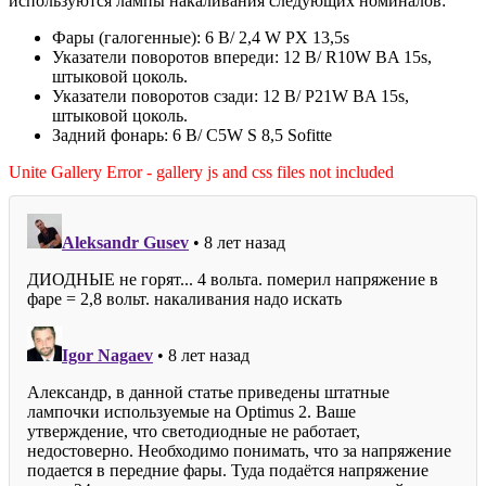
используются лампы накаливания следующих номиналов:
Фары (галогенные): 6 В/ 2,4 W PX 13,5s
Указатели поворотов впереди: 12 В/ R10W BA 15s,
штыковой цоколь.
Указатели поворотов сзади: 12 В/ Р21W BA 15s,
штыковой цоколь.
Задний фонарь: 6 В/ С5W S 8,5 Sofitte
Unite Gallery Error - gallery js and css files not included