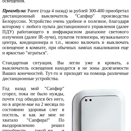
освещения.
Преамбула:
Ранее (года 4 назад) за рублей 300-400 приобретал
дистанционный выключатель "Сапфир" производства
Белоруссии. Устройство очень удобное и полезное, благодаря
которому с любого пульта дистанционного управления (далее
ПДУ) работающего в инфракрасном диапазоне светового
излучения (далее IR-лучи), пультом телевизора, музыкального
центра, кондиционера и т.п., можно включать и выключать
освещение в комнате, при обычных лампах накаливания еще
и яркостью "играться".
Стандартная ситуация, Вы легли уже в кровать, а
выключатель освещения находится в не зоны досягаемости
Ваших конечностей. Тут-то и приходят на помощь различные
дистанционные устройства.
Год назад мой "Сапфир"
сгорел, пока не было нужды,
почти год обходился без него,
но в апреле-мае на 2 месяца по
состоянию здоровья слег в
постель, и как же мне не
хватало "Сапфира!" По
выздоровлению решил
приобрести такой-же и