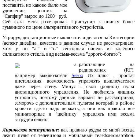
поставить, но каково было мое
удивление, ценник на
"Сапфир" вырос до 1200+ руб.
Сей факт меня разочаровал. Приступил к поиску более
гуманного по цене альтернативного устройства.
Утрируя, дистанционные выключатели делятся на 3 категории
(аспект дизайна, качества в данном случае не рассматриваю,
хотя у пп "a." и "с." сенсорная панель из колёного
силикатного стекла, вид весьма-весьма "дорого-богато":
работающие на
радиоволнах (RF),
например выключатели
Sesoo
Их плюс - простая
инсталляция, возможность управлять выключателем
даже через стену. Минус - свой (родной) пульт
дистанционного управления. Не любитель лишних
устройств, поэтому данный вариант не рассматривал,
заморочь с дополнительным пультом который в районе
кровати где-то надо держать, а они как правило все
миниатюрные и "шейнику" управлять ими весьма
затруднительно.
Лирическое отступление:
как правило рядом со мной всегда
лежит пульт от телевизора и мобильный телефон/смартфон,