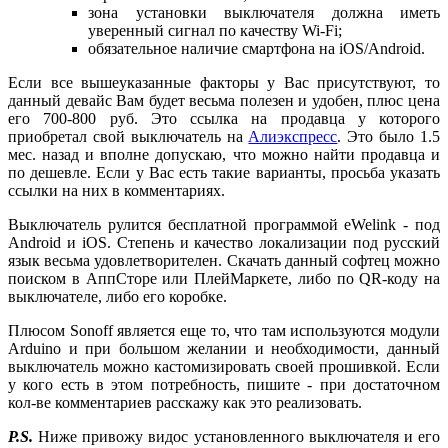
зона установки выключателя должна иметь
уверенный сигнал по качеству Wi-Fi;
обязательное наличие смартфона на iOS/Android.
Если все вышеуказанные факторы у Вас присутствуют, то
данный девайс Вам будет весьма полезен и удобен, плюс цена
его 700-800 руб. Это ссылка на продавца у которого
приобретал свой выключатель на
Алиэкспресс
. Это было 1.5
мес. назад и вполне допускаю, что можно найти продавца и
по дешевле. Если у Вас есть такие варианты, просьба указать
ссылки на них в комментариях.
Выключатель рулится бесплатной программой eWelink - под
Android и iOS. Степень и качество локализации под русский
язык весьма удовлетворителен. Скачать данный софтец можно
поиском в АппСторе или ПлейМаркете, либо по QR-коду на
выключателе, либо его коробке.
Плюсом Sonoff является еще то, что там используются модули
Arduino и при большом желании и необходимости, данный
выключатель можно кастомизировать своей прошивкой. Если
у кого есть в этом потребность, пишите - при достаточном
кол-ве комментариев расскажу как это реализовать.
P.S.
Ниже привожу видос установленного выключателя и его