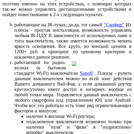
поэтому именно на этих устройствах, с помощью которых
так-же можно управлять дистанционными устройствами и
пойдет повествование в 2-х следующих пунктах.
работающие на IR-лучах, да-да, тот самый
"Сапфир"
Их
плюсы - простая инсталляция, возможность управлять
любым IR-ПДУ. В зависимости от используемых ламп и
типа выключателя, также имеется возможность менять
яркость освещения. Все круто, но конский ценник в
1200+ руб. в принципе по ценовому критерию и
исключил данное решение.
работающий на радио-
волнах (в бытовом
стандарте Wi-Fi) выключатели
Sonoff
. Плюсы - рулить
данным выключателем можно во всей зоне действия
Вашего домашнего Вай-Фая, а если домашний роутер
круглосуточно имеет доступ в интернет, вообще из
любой точки мира. Управляется данный выключатель с
любого смартфона под управлением iOS или Android.
Чтобы все это работало есть тоже ряд ограничивающих
факторов и минусов:
наличие в жилище Wi-Fi роутера;
подключение выключателя возможно только при
наличии "нуля" и "фазы" в "подразетнике/
коробке" выключателя;