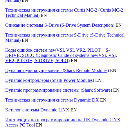
Manual)
EN
Техническая инструкция системы Curtis MC-2 (Curtis MC-2
Technical Manual)
EN
Описание системы S-Drive (S-Drive System Description)
EN
Техническая инструкция системы S-Drive (S-Drive Technical
Manual)
EN
Коды ошибок систем newVSI, VSI, VR2, PILOT+, S-
DRIVE, SOLO (Diagnostic Cuide of systems newVSI, VSI,
VR2, PILOT+, S-DRIVE, SOLO)
EN
Dynamic пульты управления (Shark Remote Modules)
EN
Dynamic контроллеры (Shark Power Modules)
EN
Dynamic программирование системы (Shark Software)
EN
Техническая инструкция системы Dynamic DX
EN
Каталог системы Dynamic LiNX
EN
Инструкция по программированию на ПК Dynamic LiNX
Access PC Tool
EN