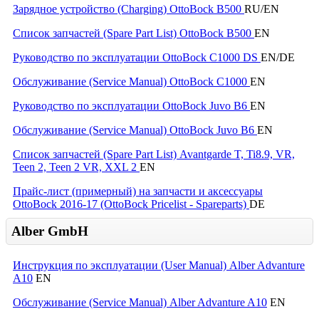
Зарядное устройство (Charging) OttoBock B500
RU/EN
Список запчастей (Spare Part List) OttoBock B500
EN
Руководство по эксплуатации OttoBock C1000 DS
EN/DE
Обслуживание (Service Manual) OttoBock C1000
EN
Руководство по эксплуатации OttoBock Juvo B6
EN
Обслуживание (Service Manual) OttoBock Juvo B6
EN
Список запчастей (Spare Part List) Avantgarde T, Ti8.9, VR,
Teen 2, Teen 2 VR, XXL 2
EN
Прайс-лист (примерный) на запчасти и аксессуары
OttoBock 2016-17 (OttoBock Pricelist - Spareparts)
DE
Alber GmbH
Инструкция по эксплуатации (User Manual) Alber Advanture
A10
EN
Обслуживание (Service Manual) Alber Advanture A10
EN