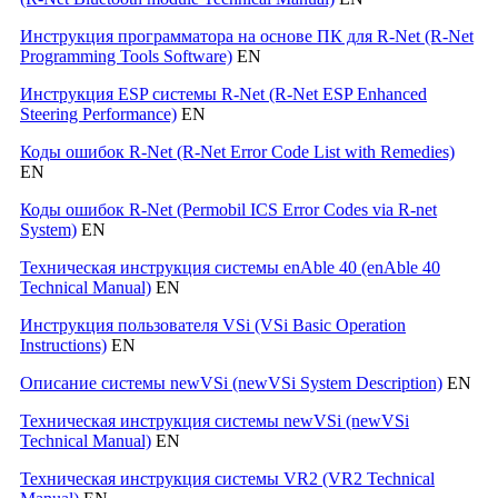
Инструкция программатора на основе ПК для R-Net (R-Net
Programming Tools Software)
EN
Инструкция ESP системы R-Net (R-Net ESP Enhanced
Steering Performance)
EN
Коды ошибок R-Net (R-Net Error Code List with Remedies)
EN
Коды ошибок R-Net (Permobil ICS Error Codes via R-net
System)
EN
Техническая инструкция системы enAble 40 (enAble 40
Technical Manual)
EN
Инструкция пользователя VSi (VSi Basic Operation
Instructions)
EN
Описание системы newVSi (newVSi System Description)
EN
Техническая инструкция системы newVSi (newVSi
Technical Manual)
EN
Техническая инструкция системы VR2 (VR2 Technical