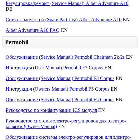
Регулировка/ремонт (Service Manual) Alber Advanture A10
DE
Список запчастей (Spare Part List) Alber Advanture A10
EN
Alber Advanture A10 FAQ
EN
Permobil
Обслуживание (Service Manual) Permobil Chairman 2k/2s
EN
Инструкция (User Manual) Permobil F3 Corpus
EN
Обслуживание (Service Manual) Permobil F3 Corpus
EN
Инструкция (Owners Manual) Permobil F5 Corpus
EN
Обслуживание (Service Manual) Permobil F5 Corpus
EN
Руководство по конфигурации ICS модуля
EN
Руководство системы электро-регулировок для электро-
коляски (Owner Manual)
EN
Обслуживание системы электро-регулировок для электро-