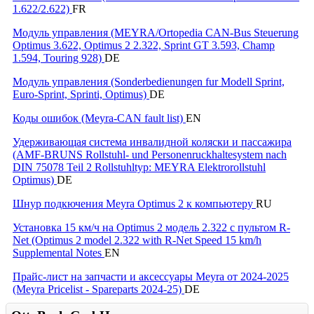
1.622/2.622)
FR
Модуль управления (MEYRA/Ortopedia CAN-Bus Steuerung
Optimus 3.622, Optimus 2 2.322, Sprint GT 3.593, Champ
1.594, Touring 928)
DE
Модуль управления (Sonderbedienungen fur Modell Sprint,
Euro-Sprint, Sprinti, Optimus)
DE
Коды ошибок (Meyra-CAN fault list)
EN
Удерживающая система инвалидной коляски и пассажира
(AMF-BRUNS Rollstuhl- und Personenruckhaltesystem nach
DIN 75078 Teil 2 Rollstuhltyp: MEYRA Elektrorollstuhl
Optimus)
DE
Шнур подкючения Meyra Optimus 2 к компьютеру
RU
Установка 15 км/ч на Optimus 2 модель 2.322 с пультом R-
Net (Optimus 2 model 2.322 with R-Net Speed 15 km/h
Supplemental Notes
EN
Прайс-лист на запчасти и аксессуары Meyra от 2024-2025
(Meyra Pricelist - Spareparts 2024-25)
DE